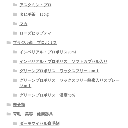
アスタミン・プロ
生活習慣病改善情報
タヒボ茶 150ｇ
マカ
JB健康メルマガ
ローズヒップティ
ブラジル産 プロポリス
体験談
インペリアル・プロポリス30ml
体験談 アガリクス
インペリアル・プロポリス ソフトカプセル入り
グリーンプロポリス ワックスフリー30ｍｌ
体験談 プロポリス
グリーンプロポリス ワックスフリー蜂蜜入りスプレー
35ｍｌ
体験談 CNファクター
グリーンプロポリス 濃度40％
体験談 その他製品
未分類
育毛・美容・健康器具
在庫分・特別セール
ダーモマイセル育毛剤