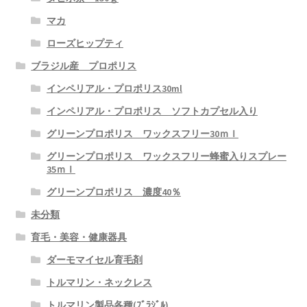
INVELBrasil 美容製品/健康器具
マカ
ローズヒップティ
ブラジル産 プロポリス
インペリアル・プロポリス30ml
インペリアル・プロポリス ソフトカプセル入り
グリーンプロポリス ワックスフリー30ｍｌ
グリーンプロポリス ワックスフリー蜂蜜入りスプレー
35ｍｌ
グリーンプロポリス 濃度40％
未分類
育毛・美容・健康器具
ダーモマイセル育毛剤
トルマリン・ネックレス
トルマリン製品各種(ﾌﾞﾗｼﾞﾙ)