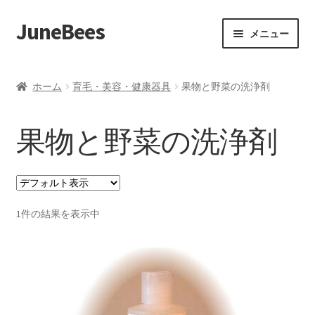
JuneBees
ナ
コ
メニュー
ビ
ン
ゲ
テ
ホーム
ー
ン
ホーム
育毛・美容・健康器具
果物と野菜の洗浄剤
シ
ツ
ショップ
ョ
へ
果物と野菜の洗浄剤
ン
ス
カート
へ
キ
ス
ッ
マイアカウント
キ
プ
ッ
1件の結果を表示中
支払い
プ
カスタマーサービス
注文とお支払いについて