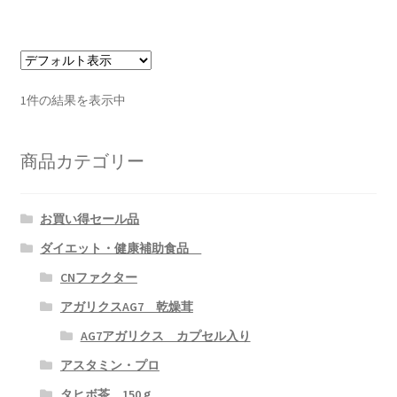
生活習慣病改善情報
JB健康メルマガ
1件の結果を表示中
体験談
商品カテゴリー
体験談 アガリクス
お買い得セール品
体験談 プロポリス
ダイエット・健康補助食品
体験談 CNファクター
CNファクター
アガリクスAG7 乾燥茸
体験談 その他製品
AG7アガリクス カプセル入り
アスタミン・プロ
在庫分・特別セール
タヒボ茶 150ｇ