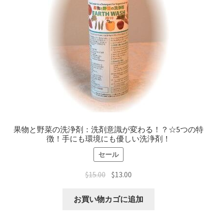
カード払い
銀行振込（日本）
小切手（Personal Check）
返品・キャンセルについて
ファミリー会員
果物と野菜の洗浄剤：洗剤意識が変わる！？☆5つの特
お問い合わせ
徴！手にも環境にも優しい洗浄剤！
セール
健康情報
$
15.00
$
13.00
食に関してのニュース・情報
お買い物カゴに追加
医療に関してのニュース・情報