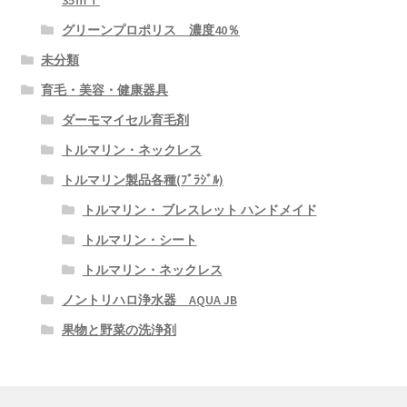
グリーンプロポリス 濃度40％
生活習慣病改善情報
未分類
育毛・美容・健康器具
JB健康メルマガ
ダーモマイセル育毛剤
体験談
トルマリン・ネックレス
トルマリン製品各種(ﾌﾞﾗｼﾞﾙ)
体験談 アガリクス
トルマリン・ ブレスレット ハンドメイド
体験談 プロポリス
トルマリン・シート
トルマリン・ネックレス
体験談 CNファクター
ノントリハロ浄水器 AQUA JB
果物と野菜の洗浄剤
体験談 その他製品
在庫分・特別セール