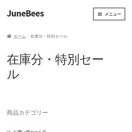
JuneBees
ナ
コ
メニュー
ビ
ン
ゲ
テ
ホーム
ー
ン
ホーム
在庫分・特別セール
シ
ツ
ショップ
ョ
へ
在庫分・特別セー
ン
ス
カート
へ
キ
ル
ス
ッ
マイアカウント
キ
プ
ッ
支払い
プ
カスタマーサービス
商品カテゴリー
注文とお支払いについて
お買い得セール品