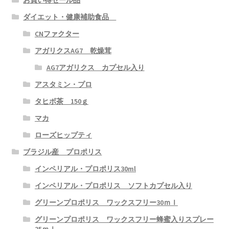
カード払い
ダイエット・健康補助食品
CNファクター
銀行振込（日本）
アガリクスAG7 乾燥茸
小切手（Personal Check）
AG7アガリクス カプセル入り
アスタミン・プロ
返品・キャンセルについて
タヒボ茶 150ｇ
ファミリー会員
マカ
ローズヒップティ
お問い合わせ
ブラジル産 プロポリス
インペリアル・プロポリス30ml
健康情報
インペリアル・プロポリス ソフトカプセル入り
食に関してのニュース・情報
グリーンプロポリス ワックスフリー30ｍｌ
グリーンプロポリス ワックスフリー蜂蜜入りスプレー
医療に関してのニュース・情報
35ｍｌ