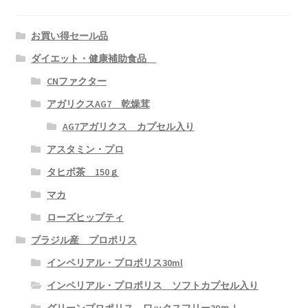
INVELBrasil 美容製品/健康器具
お買い得セール品
ダイエット・健康補助食品
CNファクター
アガリクスAG7 乾燥茸
AG7アガリクス カプセル入り
アスタミン・プロ
タヒボ茶 150ｇ
マカ
ローズヒップティ
ブラジル産 プロポリス
インペリアル・プロポリス30ml
インペリアル・プロポリス ソフトカプセル入り