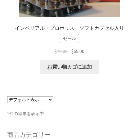
生活習慣病改善情報
インペリアル・プロポリス ソフトカプセル入り
JB健康メルマガ
セール
体験談
$
70.00
$
65.00
体験談 アガリクス
お買い物カゴに追加
体験談 プロポリス
体験談 CNファクター
体験談 その他製品
1件の結果を表示中
在庫分・特別セール
商品カテゴリー