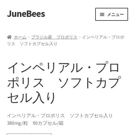
JuneBees
ナ
コ
メニュー
ビ
ン
ゲ
テ
ホーム
ー
ン
ホーム
ブラジル産 プロポリス
インペリアル・プロポ
シ
ツ
リス ソフトカプセル入り
ショップ
ョ
へ
ン
ス
カート
インペリアル・プロ
へ
キ
ス
ッ
マイアカウント
ポリス ソフトカプ
キ
プ
ッ
セル入り
支払い
プ
カスタマーサービス
インペリアル・プロポリス ソフトカプセル入り
380mg/粒 90カプセル/箱
注文とお支払いについて