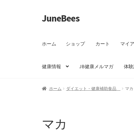
JuneBees
ナ
コ
ビ
ン
ゲ
テ
ー
ン
ホーム
ショップ
カート
マイ
シ
ツ
ョ
へ
ン
ス
健康情報
JB健康メルマガ
体験
へ
キ
ス
ッ
キ
プ
ホーム
ショップ
カート
マイアカウント
支
ホーム
ダイエット・健康補助食品
マカ
ッ
プ
在庫分・特別セール
マカ