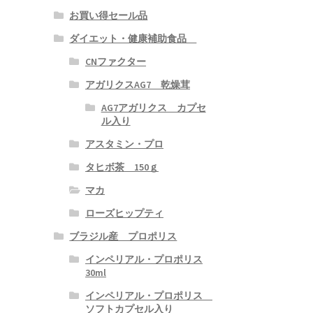
お買い得セール品
ダイエット・健康補助食品
CNファクター
アガリクスAG7 乾燥茸
AG7アガリクス カプセ
ル入り
アスタミン・プロ
タヒボ茶 150ｇ
マカ
ローズヒップティ
ブラジル産 プロポリス
インペリアル・プロポリス
30ml
インペリアル・プロポリス
ソフトカプセル入り