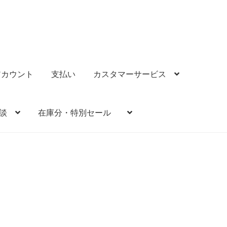
アカウント
支払い
カスタマーサービス
談
在庫分・特別セール
払い
カスタマーサービス
健康情報
JB健康メルマガ
体験談