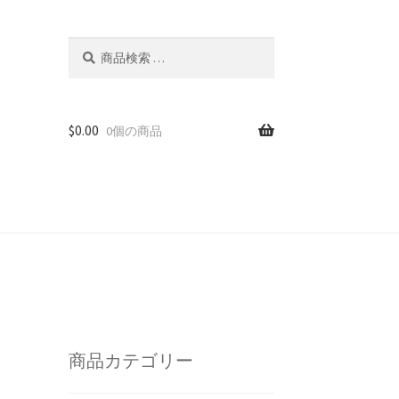
検
検
索
索
対
象:
$
0.00
0個の商品
商品カテゴリー